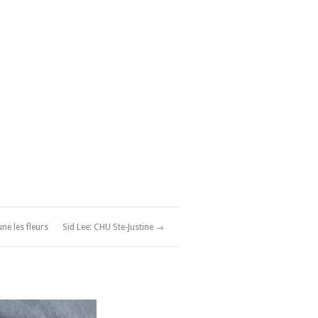
ne les fleurs
Sid Lee: CHU Ste-Justine →