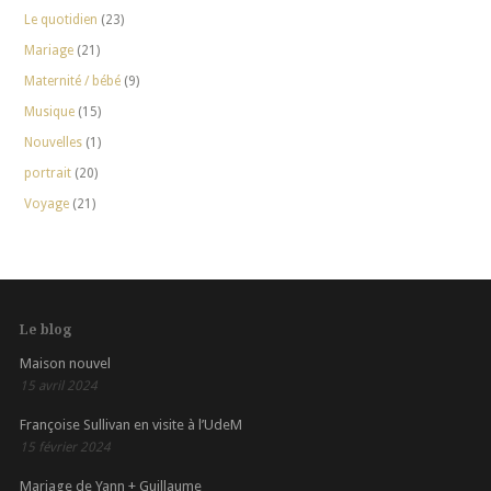
Le quotidien
(23)
Mariage
(21)
Maternité / bébé
(9)
Musique
(15)
Nouvelles
(1)
portrait
(20)
Voyage
(21)
Le blog
Maison nouvel
15 avril 2024
Françoise Sullivan en visite à l’UdeM
15 février 2024
Mariage de Yann + Guillaume