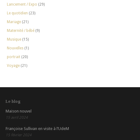
Lancement / Expo
(29)
Le quotidien
(23)
Mariage
(21)
Maternité / bébé
(9)
Musique
(15)
Nouvelles
(1)
portrait
(20)
Voyage
(21)
Le blog
Maison nouvel
15 avril 2024
Françoise Sullivan en visite à l’UdeM
15 février 2024