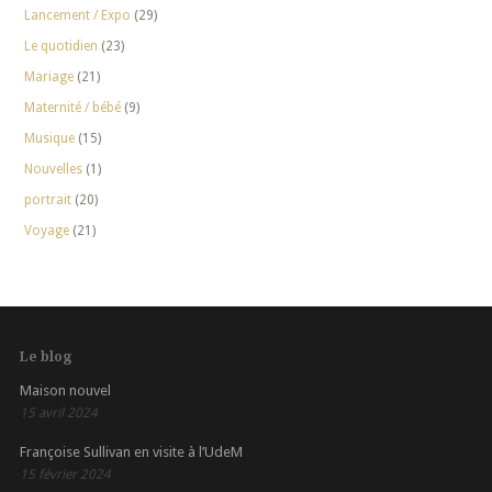
Lancement / Expo
(29)
Le quotidien
(23)
Mariage
(21)
Maternité / bébé
(9)
Musique
(15)
Nouvelles
(1)
portrait
(20)
Voyage
(21)
Le blog
Maison nouvel
15 avril 2024
Françoise Sullivan en visite à l’UdeM
15 février 2024