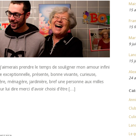
Mai
15 a
Fran
15 f
Mar
9 ju
Lan
15 j
 j’aimerais prendre le temps de souligner mon amour infini
Alex
xceptionnelle, présente, bonne vivante, curieuse,
24 a
ière, ménagère, jardinière, bref une personne aux milles
ur lui dire merci d’avoir choisi d’être […]
Cat
Anni
Club
Culi
Lan
Le q
ersaire