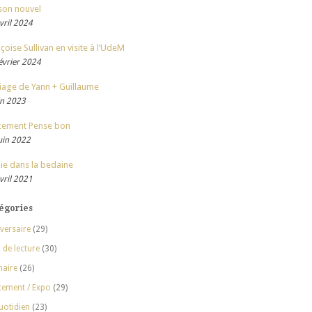
son nouvel
vril 2024
çoise Sullivan en visite à l’UdeM
évrier 2024
iage de Yann + Guillaume
in 2023
cement Pense bon
uin 2022
ie dans la bedaine
vril 2021
égories
versaire
(29)
 de lecture
(30)
naire
(26)
cement / Expo
(29)
uotidien
(23)