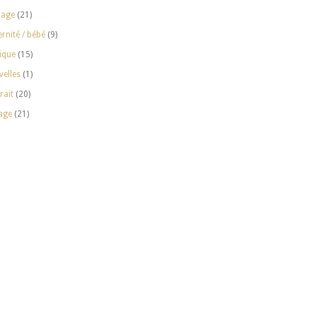
iage
(21)
rnité / bébé
(9)
ique
(15)
elles
(1)
rait
(20)
age
(21)