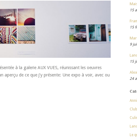
Mai
15 a
Fran
15 f
Mar
9 ju
Lan
15 j
résentée à la galerie AUX VUES, réunissant les oeuvres
Alex
un aperçu de ce que j’y présente: Une expo à voir, avec ou
24 a
Cat
Anni
Club
Culi
Lan
Le q