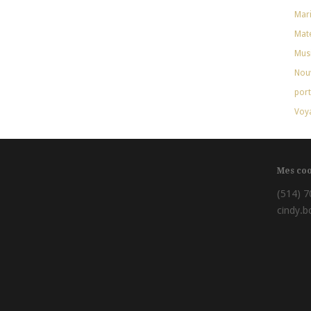
Mar
Mate
Mus
Nouv
port
Voy
Mes co
(514) 
cindy.