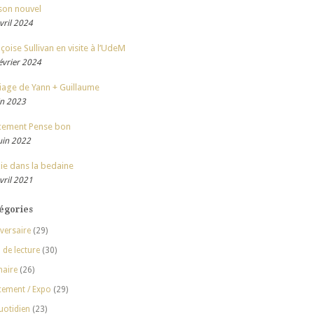
son nouvel
vril 2024
çoise Sullivan en visite à l’UdeM
évrier 2024
iage de Yann + Guillaume
in 2023
cement Pense bon
uin 2022
ie dans la bedaine
vril 2021
égories
versaire
(29)
 de lecture
(30)
naire
(26)
cement / Expo
(29)
uotidien
(23)