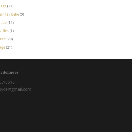
iage
(21)
rnité / bébé
(9)
ique
(15)
elles
(1)
rait
(20)
age
(21)
ordonnées
707-6516
boyce@gmail.com