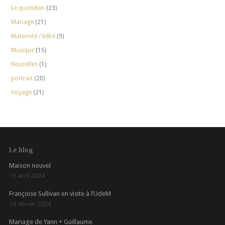
Le quotidien
(23)
Mariage
(21)
Maternité / bébé
(9)
Musique
(15)
Nouvelles
(1)
portrait
(20)
Voyage
(21)
Le blog
Maison nouvel
15 avril 2024
Françoise Sullivan en visite à l’UdeM
15 février 2024
Mariage de Yann + Guillaume