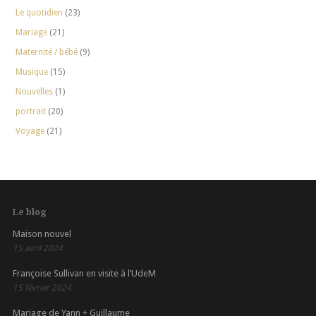
Le quotidien
(23)
Mariage
(21)
Maternité / bébé
(9)
Musique
(15)
Nouvelles
(1)
portrait
(20)
Voyage
(21)
Le blog
Maison nouvel
15 avril 2024
Françoise Sullivan en visite à l’UdeM
15 février 2024
Mariage de Yann + Guillaume