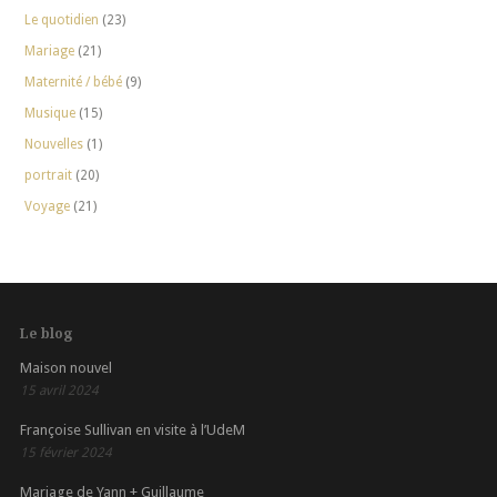
Le quotidien
(23)
Mariage
(21)
Maternité / bébé
(9)
Musique
(15)
Nouvelles
(1)
portrait
(20)
Voyage
(21)
Le blog
Maison nouvel
15 avril 2024
Françoise Sullivan en visite à l’UdeM
15 février 2024
Mariage de Yann + Guillaume