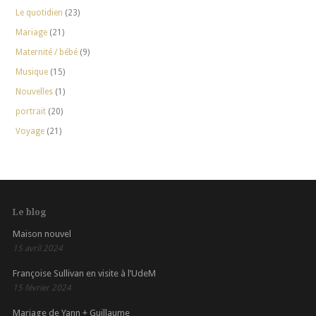
Le quotidien
(23)
Mariage
(21)
Maternité / bébé
(9)
Musique
(15)
Nouvelles
(1)
portrait
(20)
Voyage
(21)
Le blog
Maison nouvel
15 avril 2024
Françoise Sullivan en visite à l’UdeM
15 février 2024
Mariage de Yann + Guillaume