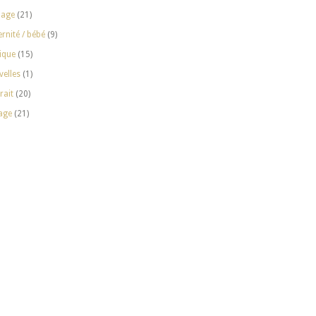
iage
(21)
rnité / bébé
(9)
ique
(15)
elles
(1)
rait
(20)
age
(21)