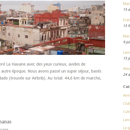
Mai
15 a
Fran
15 f
Mar
9 ju
Lan
15 j
loré La Havane avec des yeux curieux, avides de
Alex
ne autre époque. Nous avons passé un super séjour, basés
24 a
dado (trouvée sur Airbnb). Au total: 44,6 km de marche,
Cat
Anni
Club
Culi
Lan
nanas
Le q
saire