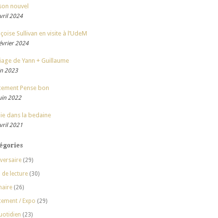
son nouvel
vril 2024
çoise Sullivan en visite à l’UdeM
évrier 2024
iage de Yann + Guillaume
in 2023
cement Pense bon
uin 2022
ie dans la bedaine
vril 2021
égories
versaire
(29)
 de lecture
(30)
naire
(26)
cement / Expo
(29)
uotidien
(23)