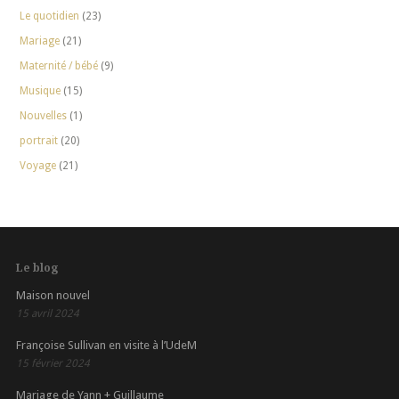
Le quotidien
(23)
Mariage
(21)
Maternité / bébé
(9)
Musique
(15)
Nouvelles
(1)
portrait
(20)
Voyage
(21)
Le blog
Maison nouvel
15 avril 2024
Françoise Sullivan en visite à l’UdeM
15 février 2024
Mariage de Yann + Guillaume