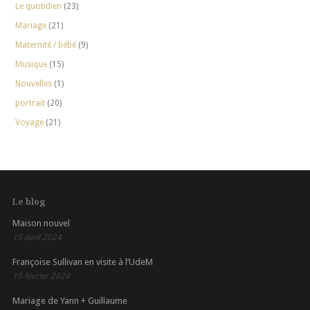
Le quotidien
(23)
Mariage
(21)
Maternité / bébé
(9)
Musique
(15)
Nouvelles
(1)
portrait
(20)
Voyage
(21)
Le blog
Maison nouvel
15 avril 2024
Françoise Sullivan en visite à l’UdeM
15 février 2024
Mariage de Yann + Guillaume