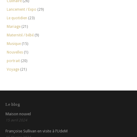
Culinaire
(26)
Lancement / Expo
(29)
Le quotidien
(23)
Mariage
(21)
Maternité / bébé
(9)
Musique
(15)
Nouvelles
(1)
portrait
(20)
Voyage
(21)
Le blog
Maison nouvel
15 avril 2024
Françoise Sullivan en visite à l’UdeM