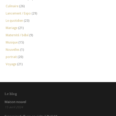
Culinaire
(26)
Lancement / Expo
(29)
Le quotidien
(23)
Mariage
(21)
Maternité / bébé
(9)
Musique
(15)
Nouvelles
(1)
portrait
(20)
Voyage
(21)
Le blog
Maison nouvel
15 avril 2024