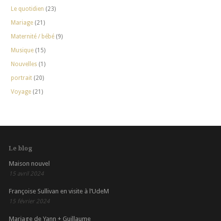
Le quotidien
(23)
Mariage
(21)
Maternité / bébé
(9)
Musique
(15)
Nouvelles
(1)
portrait
(20)
Voyage
(21)
Le blog
Maison nouvel
15 avril 2024
Françoise Sullivan en visite à l’UdeM
15 février 2024
Mariage de Yann + Guillaume