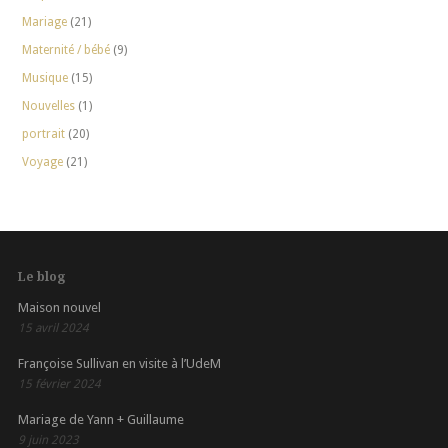
Mariage
(21)
Maternité / bébé
(9)
Musique
(15)
Nouvelles
(1)
portrait
(20)
Voyage
(21)
Le blog
Maison nouvel
15 avril 2024
Françoise Sullivan en visite à l’UdeM
15 février 2024
Mariage de Yann + Guillaume
9 juin 2023