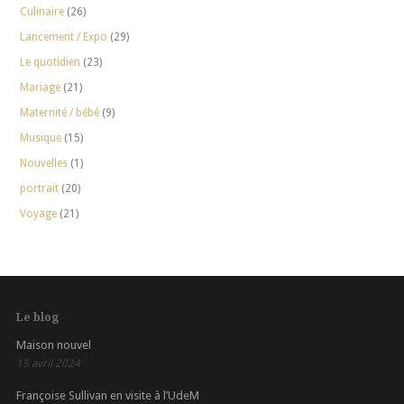
Culinaire
(26)
Lancement / Expo
(29)
Le quotidien
(23)
Mariage
(21)
Maternité / bébé
(9)
Musique
(15)
Nouvelles
(1)
portrait
(20)
Voyage
(21)
Le blog
Maison nouvel
15 avril 2024
Françoise Sullivan en visite à l’UdeM