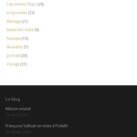
Lancement / Expo
(29)
Le quotidien
(23)
Mariage
(21)
Maternité / bébé
(9)
Musique
(15)
Nouvelles
(1)
portrait
(20)
Voyage
(21)
Le blog
Maison nouvel
15 avril 2024
Françoise Sullivan en visite à l’UdeM
15 février 2024