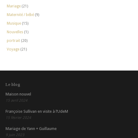
Mariage
(21)
Maternité / bébé
(9)
Musique
(15)
Nouvelles
(1)
portrait
(20)
Voyage
(21)
Le blog
Maison nouvel
15 avril 2024
Françoise Sullivan en visite à l’UdeM
15 février 2024
Mariage de Yann + Guillaume
9 juin 2023