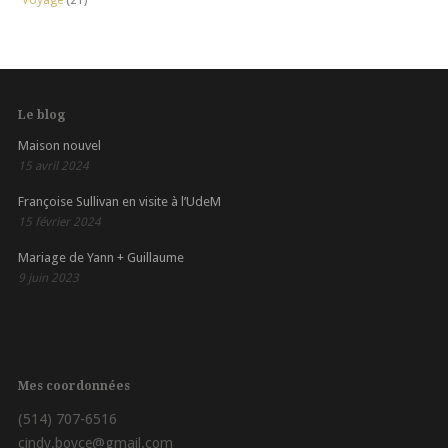
Voyage
(21)
Le blog
Maison nouvel
15 avril 2024
Françoise Sullivan en visite à l’UdeM
15 février 2024
Mariage de Yann + Guillaume
9 juin 2023
Mes coordonnées
(514) 707-6516
cindy.boyce@gmail.com