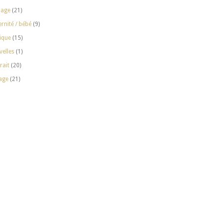
iage
(21)
rnité / bébé
(9)
ique
(15)
elles
(1)
rait
(20)
age
(21)