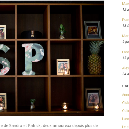
Mai
15 a
Fran
15 f
Mar
9 ju
Lan
15 j
Alex
24 a
Cat
Anni
Club
Culi
Lan
age de Sandra et Patrick, deux amoureux depuis plus de
Le q