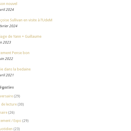
son nouvel
vril 2024
çoise Sullivan en visite à l’UdeM
évrier 2024
iage de Yann + Guillaume
in 2023
cement Pense bon
uin 2022
ie dans la bedaine
vril 2021
égories
versaire
(29)
 de lecture
(30)
naire
(26)
cement / Expo
(29)
uotidien
(23)