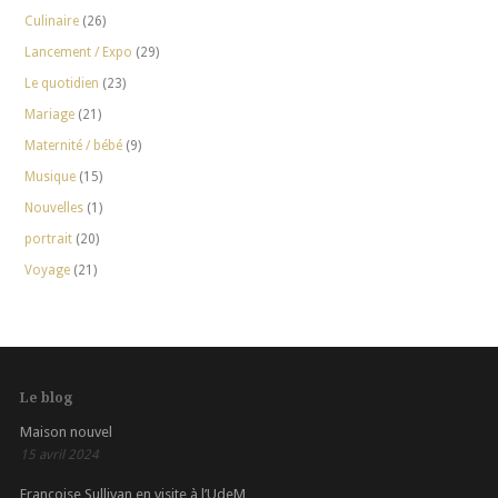
Culinaire
(26)
Lancement / Expo
(29)
Le quotidien
(23)
Mariage
(21)
Maternité / bébé
(9)
Musique
(15)
Nouvelles
(1)
portrait
(20)
Voyage
(21)
Le blog
Maison nouvel
15 avril 2024
Françoise Sullivan en visite à l’UdeM