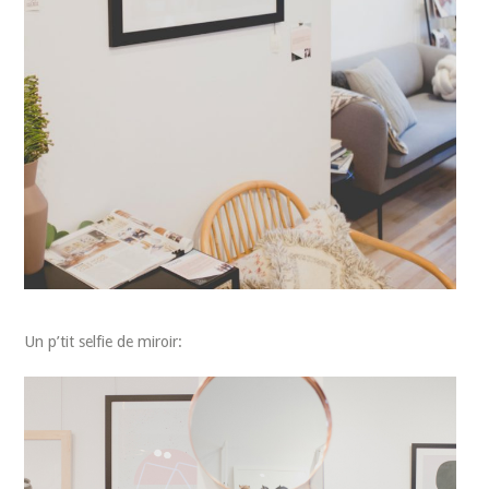
Un p’tit selfie de miroir: