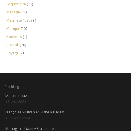
Le quotidien
(23)
Mariage
(21)
Maternité / bébé
(9)
Musique
(15)
Nouvelles
(1)
portrait
(20)
Voyage
(21)
Le blog
Maison nouvel
15 avril 2024
Françoise Sullivan en visite à l’UdeM
15 février 2024
Mariage de Yann + Guillaume